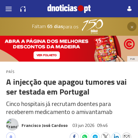
×
Faltam
65 dias
para os
PUB
PAÍS
A injecção que apagou tumores vai
ser testada em Portugal
Cinco hospitais já recrutam doentes para
receberem medicamento o amivantamab
Francisco José Cardoso
03 jun 2026
09:46
0