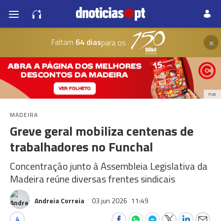
×
Faltam
64 dias
para os
PUB
MADEIRA
Greve geral mobiliza centenas de
trabalhadores no Funchal
Concentração junto à Assembleia Legislativa da
Madeira reúne diversas frentes sindicais
Andreia Correia
03 jun 2026
11:49
4