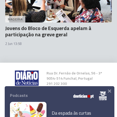
MADEIRA
Jovens do Bloco de Esquerda apelam à
participação na greve geral
2 Jun 13:58
Rua Dr. Fernão de Ornelas, 56 - 3º
9054-514 Funchal, Portugal
291 202 300
×
Podcasts
Instale a nossa App
Da espada às curtas