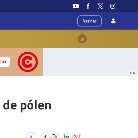
Assinar
×
PUB
 de pólen
0