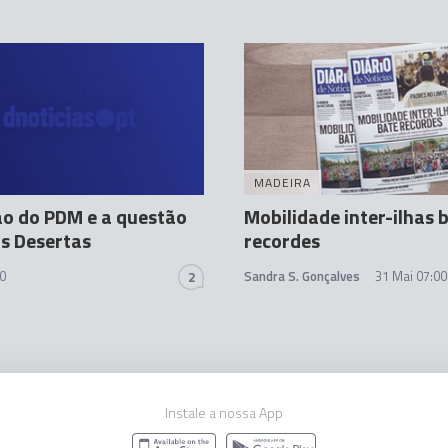
MADEIRA
ão do PDM e a questão
Mobilidade inter-ilhas 
as Desertas
recordes
0
Sandra S. Gonçalves
31 Mai 07:00
2
Instale a nossa App