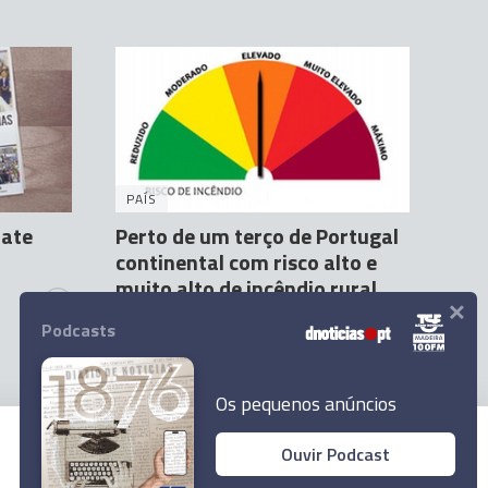
PAÍS
bate
Perto de um terço de Portugal
continental com risco alto e
muito alto de incêndio rural
×
1
Agência Lusa
22 Mai 16:55
Podcasts
Os pequenos anúncios
Ouvir Podcast
© 2026 Empresa Diário de Notícias, Lda.