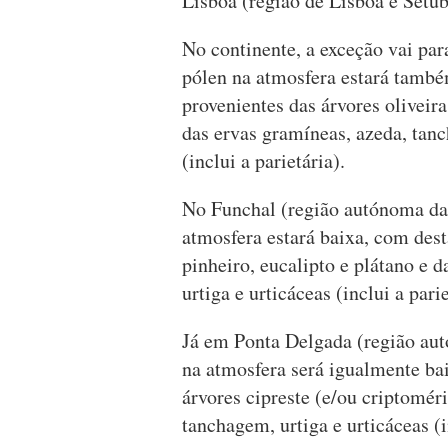
Lisboa (região de Lisboa e Setúb
No continente, a exceção vai par
pólen na atmosfera estará tamb
provenientes das árvores oliveira
das ervas gramíneas, azeda, tan
(inclui a parietária).
No Funchal (região autónoma da
atmosfera estará baixa, com dest
pinheiro, eucalipto e plátano e 
urtiga e urticáceas (inclui a parie
Já em Ponta Delgada (região aut
na atmosfera será igualmente ba
árvores cipreste (e/ou criptomér
tanchagem, urtiga e urticáceas (i