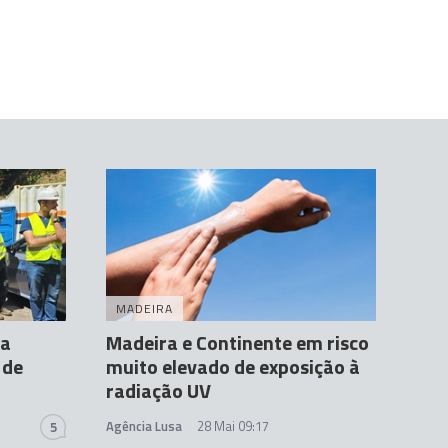
MADEIRA
za
Madeira e Continente em risco
 de
muito elevado de exposição à
radiação UV
Agência Lusa
28 Mai 09:17
5