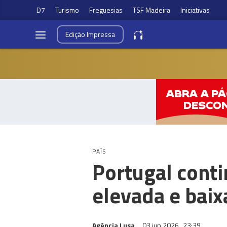
D7
Turismo
Freguesias
TSF Madeira
Iniciativas
Edição
Impressa
PAÍS
Portugal cont
elevada e baix
Agência Lusa
03 jun 2026
23:39