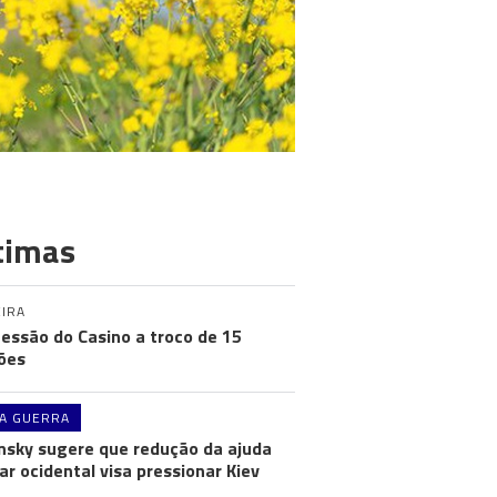
timas
IRA
essão do Casino a troco de 15
ões
A GUERRA
nsky sugere que redução da ajuda
tar ocidental visa pressionar Kiev