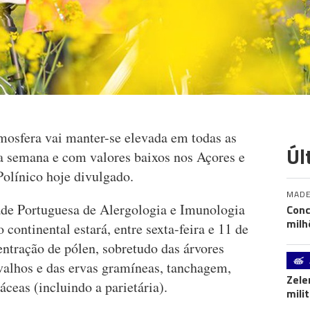
mosfera vai manter-se elevada em todas as
Úl
a semana e com valores baixos nos Açores e
olínico hoje divulgado.
MADE
ade Portuguesa de Alergologia e Imunologia
Conc
milh
 continental estará, entre sexta-feira e 11 de
ntração de pólen, sobretudo das árvores
arvalhos e das ervas gramíneas, tanchagem,
Zele
áceas (incluindo a parietária).
mili