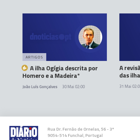
ARTIGOS
A revis
A ilha Ogígia descrita por
das ilh
Homero e a Madeira*
31 Mai 02:0
João Luís Gonçalves
30 Mai 02:00
Rua Dr. Fernão de Ornelas, 56 - 3º
9054-514 Funchal, Portugal