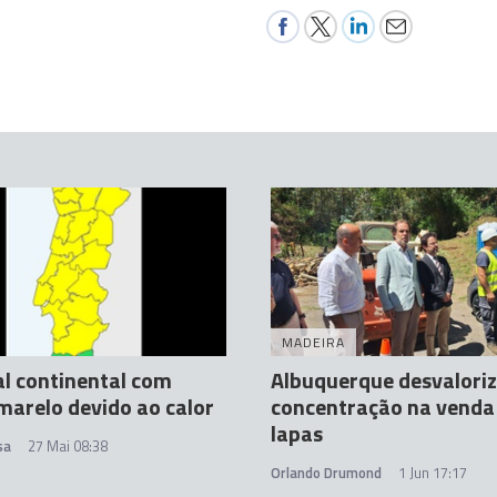
MADEIRA
l continental com
Albuquerque desvalori
marelo devido ao calor
concentração na venda
lapas
sa
27 Mai 08:38
Orlando Drumond
1 Jun 17:17