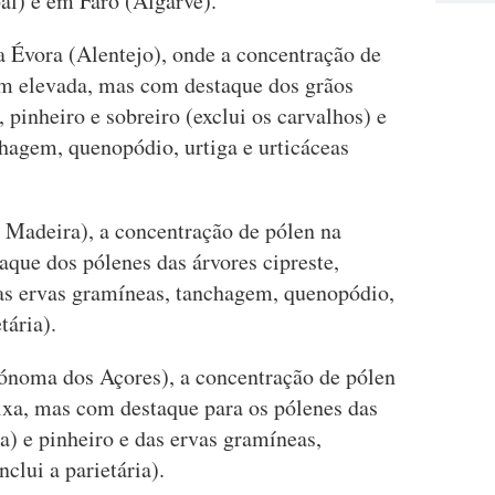
al) e em Faro (Algarve).
a Évora (Alentejo), onde a concentração de
ém elevada, mas com destaque dos grãos
, pinheiro e sobreiro (exclui os carvalhos) e
chagem, quenopódio, urtiga e urticáceas
 Madeira), a concentração de pólen na
aque dos pólenes das árvores cipreste,
das ervas gramíneas, tanchagem, quenopódio,
tária).
ónoma dos Açores), a concentração de pólen
ixa, mas com destaque para os pólenes das
ia) e pinheiro e das ervas gramíneas,
nclui a parietária).