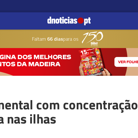
Faltam
66 dias
para os
inental com concentração
a nas ilhas