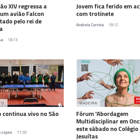
ão XIV regressa a
Jovem fica ferido em a
um avião Falcon
com trotinete
ado pelo rei de
Andreia Correia
18:12
a
sa
18:13
TO
MADEIRA
 continua vivo no São
Fórum 'Abordagem
Multidisciplinar em Onc
este sábado no Colégio
a Lopes
17:50
Jesuítas