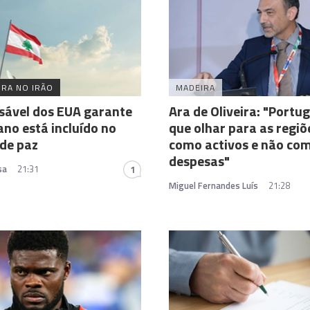
RA NO IRÃO
MADEIRA
sável dos EUA garante
Ara de Oliveira: "Portu
ano está incluído no
que olhar para as regiõ
de paz
como activos e não co
despesas"
sa
21:31
1
Miguel Fernandes Luís
21:28