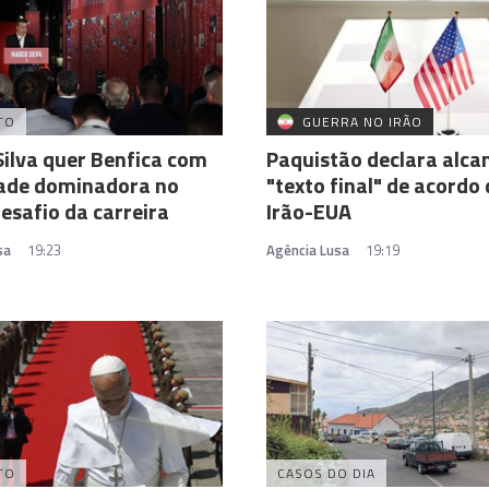
TO
GUERRA NO IRÃO
ilva quer Benfica com
Paquistão declara alca
dade dominadora no
"texto final" de acordo
esafio da carreira
Irão-EUA
sa
19:23
Agência Lusa
19:19
TO
CASOS DO DIA