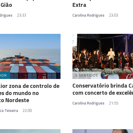
 Gião
Extra
drigues
23:33
Carolina Rodrigues
23:03
DOR
5 SENTIDOS
Conservatório brinda C
ior zona de controlo de
com concerto de excelê
es do mundo no
co Nordeste
Carolina Rodrigues
21:55
ca Teixeira
22:00