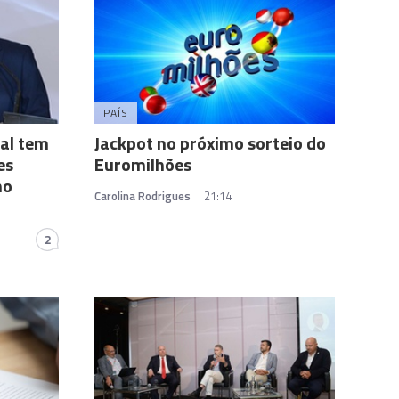
PAÍS
gal tem
Jackpot no próximo sorteio do
es
Euromilhões
mo
Carolina Rodrigues
21:14
2