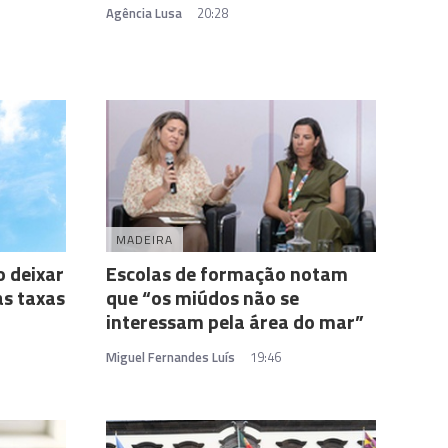
Agência Lusa
20:28
MADEIRA
 deixar
Escolas de formação notam
as taxas
que “os miúdos não se
interessam pela área do mar”
Miguel Fernandes Luís
19:46