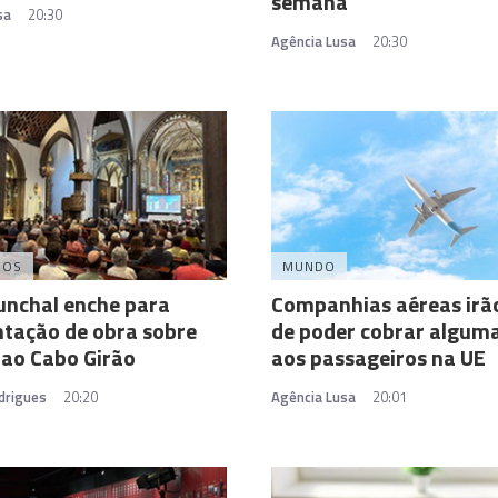
semana
sa
20:30
Agência Lusa
20:30
DOS
MUNDO
unchal enche para
Companhias aéreas irão
tação de obra sobre
de poder cobrar algum
 ao Cabo Girão
aos passageiros na UE
drigues
20:20
Agência Lusa
20:01