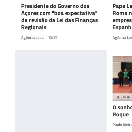
Presidente do Governo dos
Papa Le
Açores com "boa expectativa"
Roma n
da revisão da Lei das Finanças
emprest
Regionais
Espanh
Agência Lusa
18:15
Agência Lu
DESPOR
O sonho
Roque
Paulo Vieir