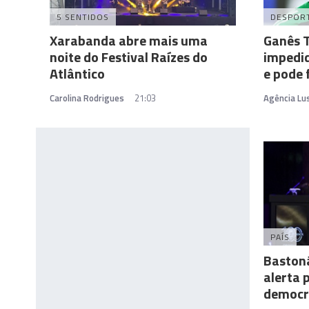
5 SENTIDOS
DESPOR
Xarabanda abre mais uma
Ganês 
noite do Festival Raízes do
impedid
Atlântico
e pode 
Carolina Rodrigues
21:03
Agência Lu
PAÍS
Baston
alerta 
democr