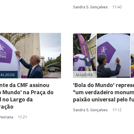
Sandra S. Gonçalves
17:40
IAL2026
MADEIRA
nte da CMF assinou
'Bola do Mundo' repres
o Mundo' na Praça do
"um verdadeiro monum
 no Largo da
paixão universal pelo f
ração
Sandra S. Gonçalves
17:12
 Pestana
17:21