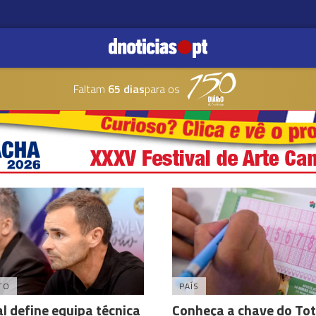
Faltam
65 dias
para os
TO
PAÍS
l define equipa técnica
Conheça a chave do To