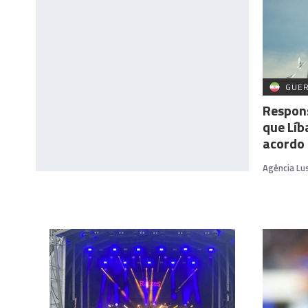
GUER
Respon
que Líb
acordo 
Agência Lu