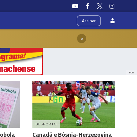
Assinar
×
PUB
DESPORTO
tobola
Canadá e Bósnia-Herzegovina