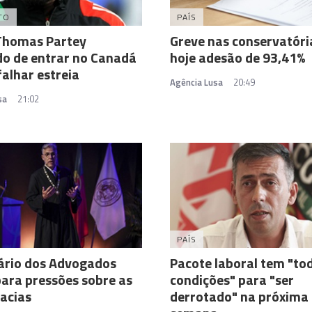
TO
PAÍS
Thomas Partey
Greve nas conservatóri
o de entrar no Canadá
hoje adesão de 93,41%
falhar estreia
Agência Lusa
20:49
sa
21:02
PAÍS
ário dos Advogados
Pacote laboral tem "to
para pressões sobre as
condições" para "ser
acias
derrotado" na próxima