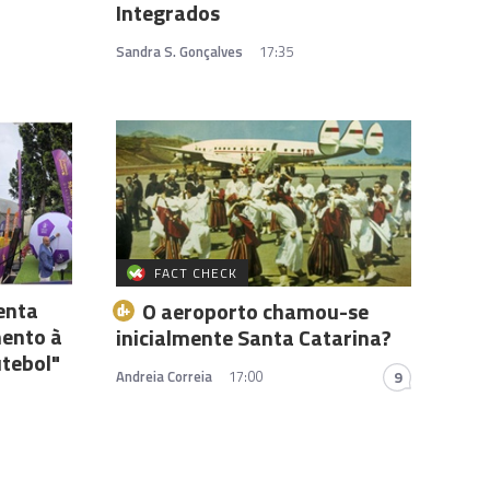
Integrados
Sandra S. Gonçalves
17:35
FACT CHECK
enta
O aeroporto chamou-se
ento à
inicialmente Santa Catarina?
utebol"
Andreia Correia
17:00
9