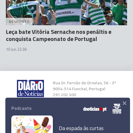
DESPORTO
Leça bate Vitória Sernache nos penáltis e
conquista Campeonato de Portugal
10 Jun 22:38
Rua Dr. Fernão de Ornelas, 56 - 3º
9054-514 Funchal, Portugal
291 202 300
×
Podcasts
Instale a nossa App
Da espada às curtas