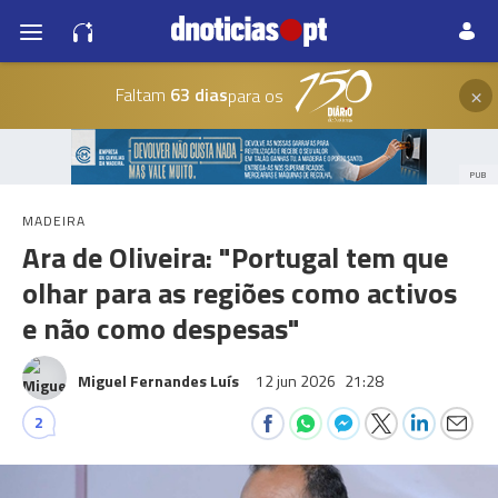
×
Faltam
63 dias
para os
PUB
MADEIRA
Ara de Oliveira: "Portugal tem que
olhar para as regiões como activos
e não como despesas"
Miguel Fernandes Luís
12 jun 2026
21:28
2