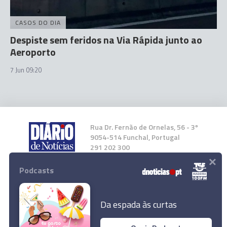
CASOS DO DIA
Despiste sem feridos na Via Rápida junto ao
Aeroporto
7 Jun 09:20
Rua Dr. Fernão de Ornelas, 56 - 3º
9054-514 Funchal, Portugal
291 202 300
×
Podcasts
Instale a nossa App
Da espada às curtas