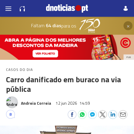
×
Faltam
64 dias
para os
PUB
CASOS DO DIA
Carro danificado em buraco na via
pública
Andreia Correia
12 jun 2026
14:59
8