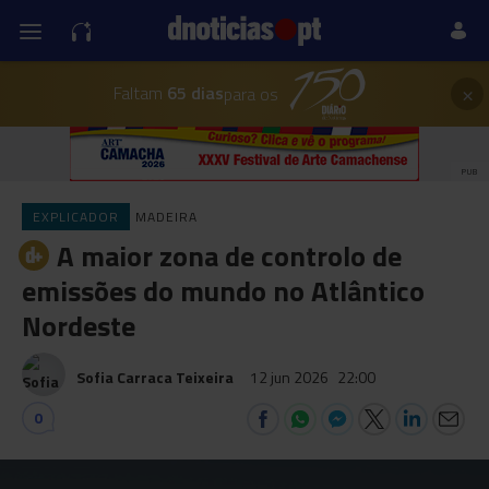
×
Faltam
65 dias
para os
PUB
EXPLICADOR
MADEIRA
A maior zona de controlo de
emissões do mundo no Atlântico
Nordeste
Sofia Carraca Teixeira
12 jun 2026
22:00
0