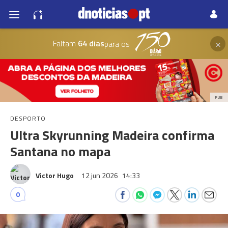
×
Faltam
64 dias
para os
PUB
DESPORTO
Ultra Skyrunning Madeira confirma
Santana no mapa
Victor Hugo
12 jun 2026
14:33
0