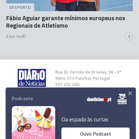
DESPORTO
Fábio Aguiar garante mínimos europeus nos
Regionais de Atletismo
6 Jun 14:00
1
Rua Dr. Fernão de Ornelas, 56 - 3º
9054-514 Funchal, Portugal
291 202 300
×
Podcasts
Instale a nossa App
Da espada às curtas
Ouvir Podcast