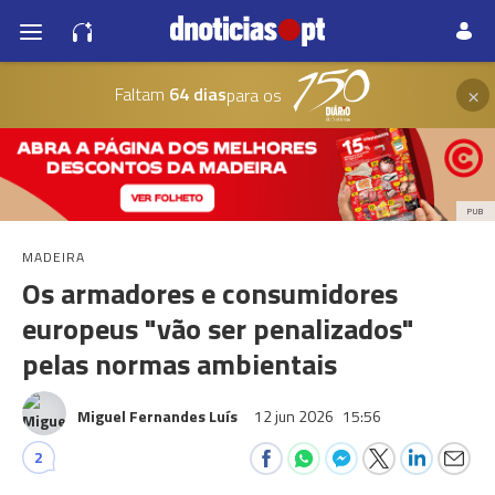
×
Faltam
64 dias
para os
PUB
MADEIRA
Os armadores e consumidores
europeus "vão ser penalizados"
pelas normas ambientais
Miguel Fernandes Luís
12 jun 2026
15:56
2