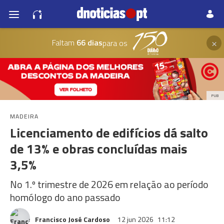
×
Faltam
66 dias
para os
PUB
MADEIRA
Licenciamento de edifícios dá salto
de 13% e obras concluídas mais
3,5%
No 1.º trimestre de 2026 em relação ao período
homólogo do ano passado
Francisco José Cardoso
12 jun 2026
11:12