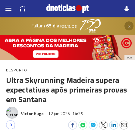
×
Faltam
65 dias
para os
PUB
DESPORTO
Ultra Skyrunning Madeira supera
expectativas após primeiras provas
em Santana
Victor Hugo
12 jun 2026
14:35
0