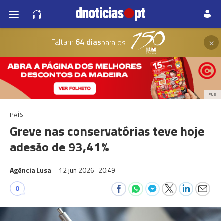
×
Faltam
64 dias
para os
PUB
PAÍS
Greve nas conservatórias teve hoje
adesão de 93,41%
Agência Lusa
12 jun 2026
20:49
0