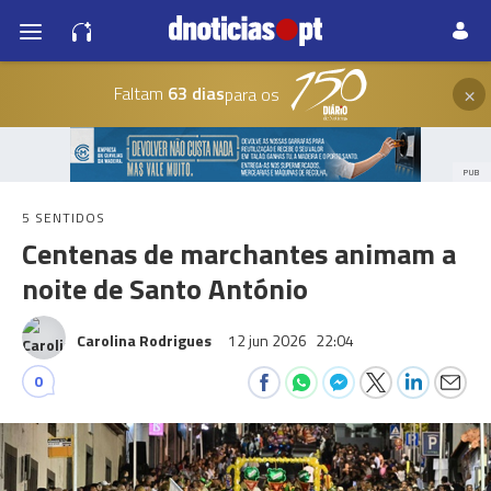
×
Faltam
63 dias
para os
PUB
5 SENTIDOS
Centenas de marchantes animam a
noite de Santo António
Carolina Rodrigues
12 jun 2026
22:04
0