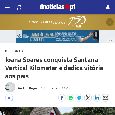
×
Faltam
63 dias
para os
PUB
DESPORTO
Joana Soares conquista Santana
Vertical Kilometer e dedica vitória
aos pais
Victor Hugo
12 jun 2026
11:47
0