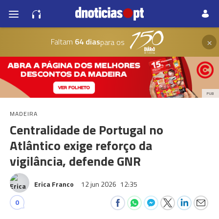
×
Faltam
64 dias
para os
PUB
MADEIRA
Centralidade de Portugal no
Atlântico exige reforço da
vigilância, defende GNR
Erica Franco
12 jun 2026
12:35
0