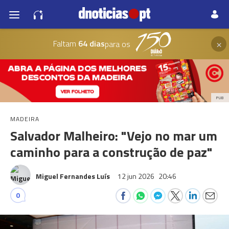
×
Faltam
64 dias
para os
PUB
MADEIRA
Salvador Malheiro: "Vejo no mar um
caminho para a construção de paz"
Miguel Fernandes Luís
12 jun 2026
20:46
0