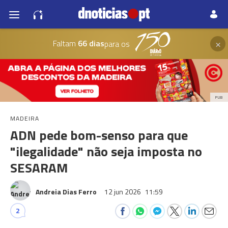
×
Faltam
66 dias
para os
PUB
MADEIRA
ADN pede bom-senso para que
"ilegalidade" não seja imposta no
SESARAM
Andreia Dias Ferro
12 jun 2026
11:59
2