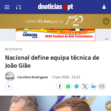
×
Faltam
63 dias
para os
PUB
DESPORTO
Nacional define equipa técnica de
João Gião
Carolina Rodrigues
12 jun 2026
23:33
0