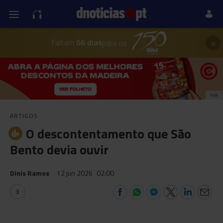
×
Faltam
66 dias
para os
PUB
ARTIGOS
O descontentamento que São
Bento devia ouvir
Dinis Ramos
12 jun 2026
02:00
3