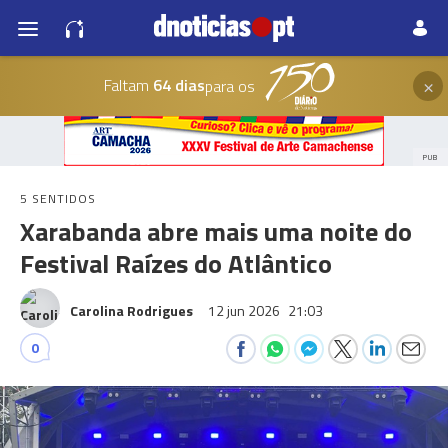
×
Faltam
64 dias
para os
PUB
5 SENTIDOS
Xarabanda abre mais uma noite do
Festival Raízes do Atlântico
Carolina Rodrigues
12 jun 2026
21:03
0