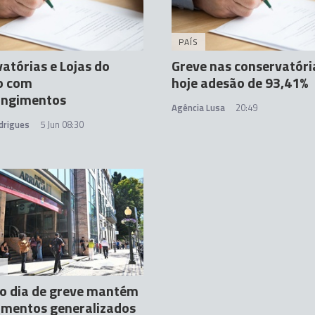
PAÍS
atórias e Lojas do
Greve nas conservatóri
o com
hoje adesão de 93,41%
angimentos
Agência Lusa
20:49
drigues
5 Jun 08:30
A
o dia de greve mantém
amentos generalizados