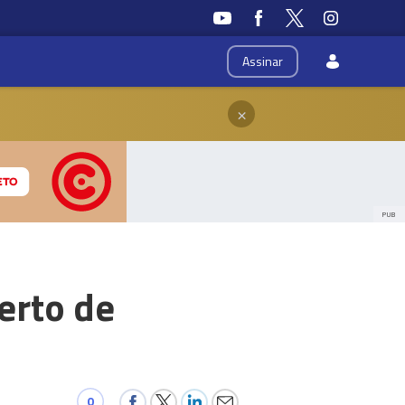
Assinar
×
PUB
erto de
0