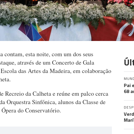
a contam, esta noite, com um dos seus
Úl
taque, através de um Concerto de Gala
 Escola das Artes da Madeira, em colaboração
heta.
MUN
Pai 
68 a
de Recreio da Calheta e reúne em palco cerca
 da Orquestra Sinfónica, alunos da Classe de
DES
 Ópera do Conservatório.
Verd
Marí