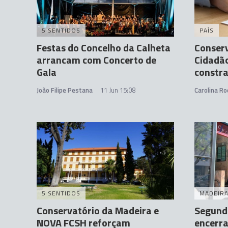
5 SENTIDOS
PAÍS
Festas do Concelho da Calheta
Conserv
arrancam com Concerto de
Cidadã
Gala
constr
João Filipe Pestana
11 Jun 15:08
Carolina Ro
5 SENTIDOS
MADEIR
Conservatório da Madeira e
Segund
NOVA FCSH reforçam
encerr