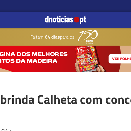
Faltam
64 dias
para os
 brinda Calheta com conc
21:55