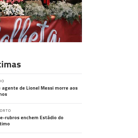
timas
DO
e agente de Lionel Messi morre aos
nos
PORTO
e-rubros enchem Estádio do
timo