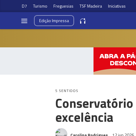
D7
Turismo
Freguesias
TSF Madeira
Iniciativas
Edição
Impressa
5 SENTIDOS
Conservatório
excelência
Carolina Rodrigues
12 jun 2026