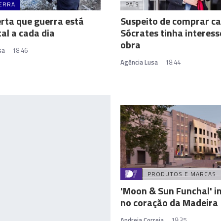
ERRA
PAÍS
rta que guerra está
Suspeito de comprar ca
tal a cada dia
Sócrates tinha interess
obra
sa
18:46
Agência Lusa
18:44
PRODUTOS E MARCAS
'Moon & Sun Funchal' 
no coração da Madeira
Andreia Correia
18:35