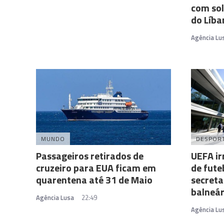
com sol
do Líba
Agência Lu
MUNDO
DESPOR
Passageiros retirados de
UEFA ir
cruzeiro para EUA ficam em
de fute
quarentena até 31 de Maio
secret
balneár
Agência Lusa
22:49
Agência Lu