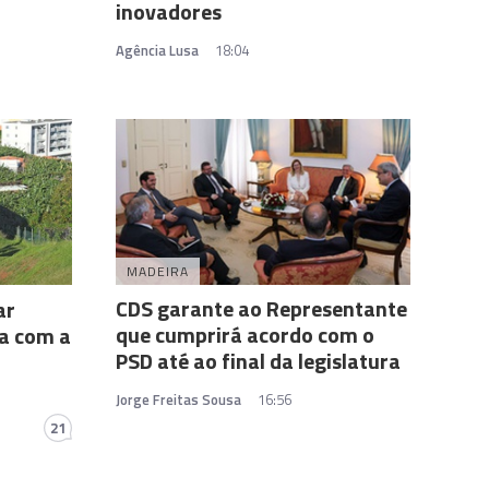
inovadores
Agência Lusa
18:04
MADEIRA
CDS garante ao Representante
ar
que cumprirá acordo com o
da com a
PSD até ao final da legislatura
Jorge Freitas Sousa
16:56
21