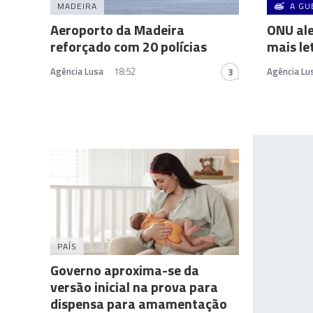
MADEIRA
A GU
Aeroporto da Madeira
ONU ale
reforçado com 20 polícias
mais le
Agência Lusa
18:52
Agência Lu
3
PAÍS
Governo aproxima-se da
versão inicial na prova para
dispensa para amamentação