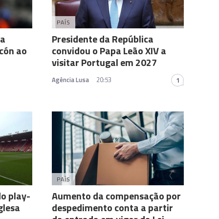
PAÍS
da
Presidente da República
rcón ao
convidou o Papa Leão XIV a
visitar Portugal em 2027
Agência Lusa
20:53
1
PAÍS
o play-
Aumento da compensação por
nglesa
despedimento conta a partir