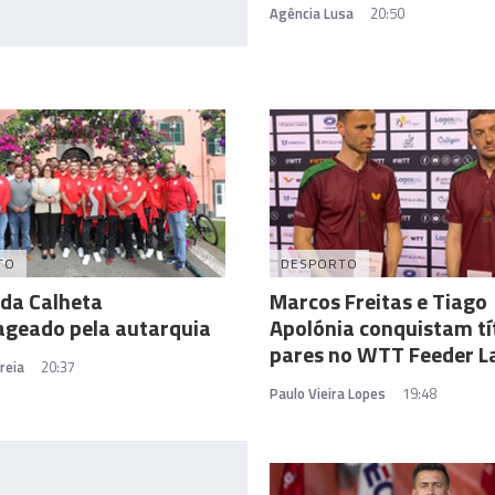
Agência Lusa
20:50
TO
DESPORTO
 da Calheta
Marcos Freitas e Tiago
geado pela autarquia
Apolónia conquistam tí
pares no WTT Feeder L
reia
20:37
Paulo Vieira Lopes
19:48