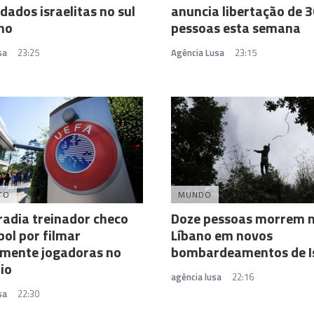
dados israelitas no sul
anuncia libertação de 
no
pessoas esta semana
sa
23:25
Agência Lusa
23:15
TO
MUNDO
radia treinador checo
Doze pessoas morrem 
bol por filmar
Líbano em novos
amente jogadoras no
bombardeamentos de I
io
agência lusa
22:16
sa
22:30