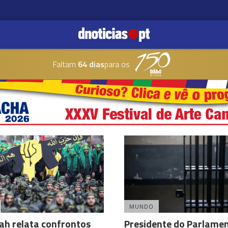
Faltam
64 dias
para os
MUNDO
ah relata confrontos
Presidente do Parlame