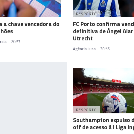
DESPORTO
a a chave vencedora do
FC Porto confirma ven
lhões
definitiva de Ángel Ala
Utrecht
reia
20:57
Agência Lusa
20:56
DESPORTO
Southampton expulso d
off de acesso à I Liga i