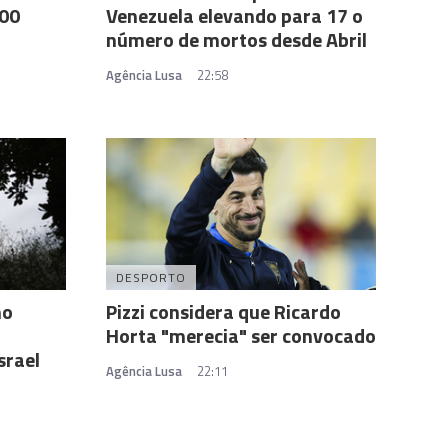
300
Venezuela elevando para 17 o
número de mortos desde Abril
Agência Lusa
22:58
DESPORTO
no
Pizzi considera que Ricardo
Horta "merecia" ser convocado
srael
Agência Lusa
22:11