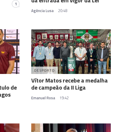
da entrada em vigor da Lei
1
Agência Lusa
20:48
DESPORTO
Vítor Matos recebe a medalha
tulo de
de campeão da II Liga
agos
Emanuel Rosa
19:42