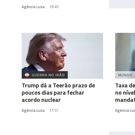
Agência Lusa
18:40
GUERRA NO IRÃO
MUNDO
Trump dá a Teerão prazo de
Taxa d
poucos dias para fechar
no níve
acordo nuclear
manda
Agência Lusa
17:57
Agência Lu