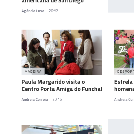
americana de San Diego
Agência Lusa
20:52
MADEIRA
DESPOR
Paula Margarido visita o
Estrela
Centro Porta Amiga do Funchal
homena
Andreia Correia
20:46
Andreia Cor