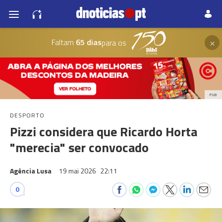
×
Faltam
65 dias
para os
PUB
DESPORTO
Pizzi considera que Ricardo Horta
"merecia" ser convocado
Agência Lusa
19 mai 2026
22:11
0