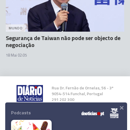
MUNDO
Segurança de Taiwan não pode ser objecto de
negociação
18 Mai 02:05
Rua Dr. Fernão de Ornelas, 56 - 3º
9054-514 Funchal, Portugal
291 202 300
×
Podcasts
Instale a nossa App