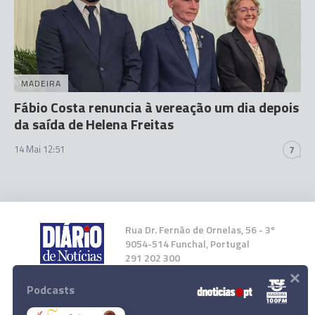
MADEIRA
Fábio Costa renuncia à vereação um dia depois
da saída de Helena Freitas
14 Mai 12:51
7
Rua Dr. Fernão de Ornelas, 56 - 3º
9054-514 Funchal, Portugal
291 202 300
×
Podcasts
Instale a nossa App