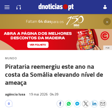
×
Faltam
64 dias
para os
PUB
MUNDO
Pirataria reemergiu este ano na
costa da Somália elevando nível de
ameaça
agência lusa
19 mai 2026
04:39
0