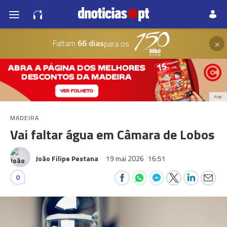
×
Faltam
66 dias
para os
PUB
MADEIRA
Vai faltar água em Câmara de Lobos
João Filipe Pestana
19 mai 2026
16:51
0