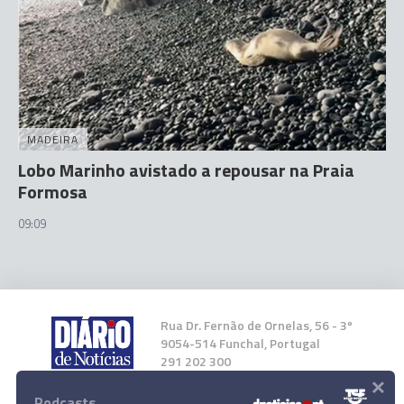
MADEIRA
Lobo Marinho avistado a repousar na Praia
Formosa
09:09
Rua Dr. Fernão de Ornelas, 56 - 3º
9054-514 Funchal, Portugal
291 202 300
×
Podcasts
Instale a nossa App