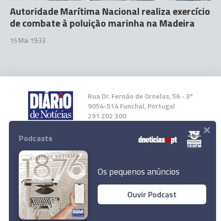
Autoridade Marítima Nacional realiza exercício
de combate à poluição marinha na Madeira
15 Mai 19:33
Rua Dr. Fernão de Ornelas, 56 - 3º
9054-514 Funchal, Portugal
291 202 300
×
Podcasts
Instale a nossa App
Os pequenos anúncios
Ouvir Podcast
© 2026 Empresa Diário de Notícias, Lda.
Todos os direitos reservados.