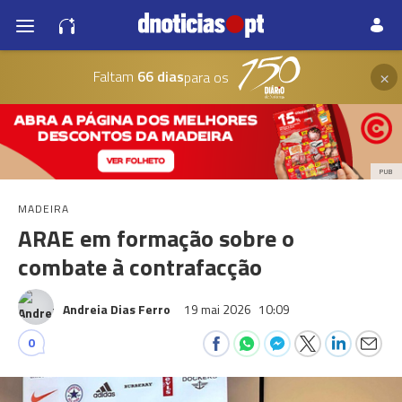
×
Faltam
66 dias
para os
PUB
MADEIRA
ARAE em formação sobre o
combate à contrafacção
Andreia Dias Ferro
19 mai 2026
10:09
0