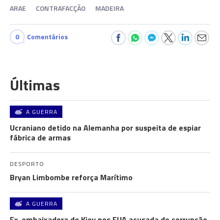
ARAE
CONTRAFACÇÃO
MADEIRA
0
Comentários
Últimas
A GUERRA
Ucraniano detido na Alemanha por suspeita de espiar
fábrica de armas
DESPORTO
Bryan Limbombe reforça Marítimo
A GUERRA
Ex-embaixadora de Kiev nos EUA acusada de corrupção