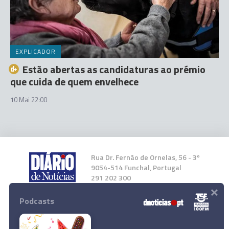
EXPLICADOR
Estão abertas as candidaturas ao prémio
que cuida de quem envelhece
10 Mai 22:00
Rua Dr. Fernão de Ornelas, 56 - 3º
9054-514 Funchal, Portugal
291 202 300
×
Podcasts
Instale a nossa App