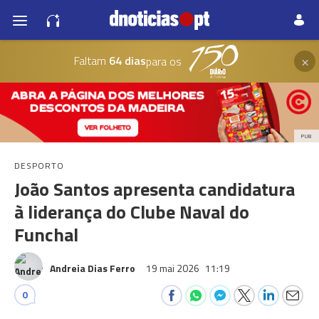
×
Faltam
64 dias
para os
PUB
DESPORTO
João Santos apresenta candidatura
à liderança do Clube Naval do
Funchal
Andreia Dias Ferro
19 mai 2026
11:19
0