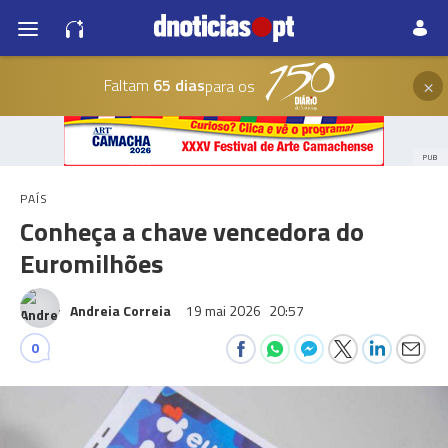
×
Faltam
65 dias
para os
PUB
PAÍS
Conheça a chave vencedora do
Euromilhões
Andreia Correia
19 mai 2026
20:57
0