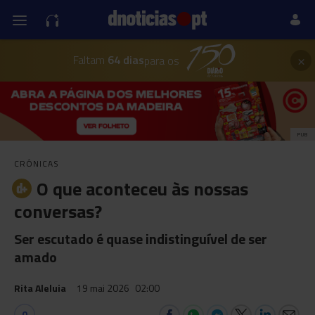
×
Faltam
64 dias
para os
PUB
CRÓNICAS
O que aconteceu às nossas
conversas?
Ser escutado é quase indistinguível de ser
amado
Rita Aleluia
19 mai 2026
02:00
0