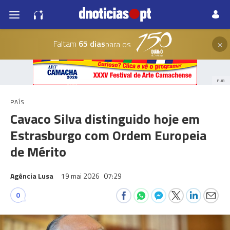
×
Faltam
65 dias
para os
PUB
PAÍS
Cavaco Silva distinguido hoje em
Estrasburgo com Ordem Europeia
de Mérito
Agência Lusa
19 mai 2026
07:29
0