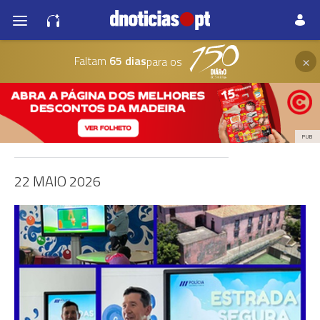
×
Faltam
65 dias
para os
PUB
22 MAIO 2026