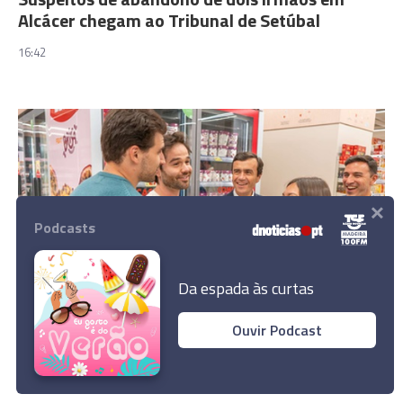
Alcácer chegam ao Tribunal de Setúbal
16:42
×
Podcasts
Da espada às curtas
MADEIRA
Ouvir Podcast
Gelado Swee nasce da valorização dos
produtos agrícolas da Região
16:39