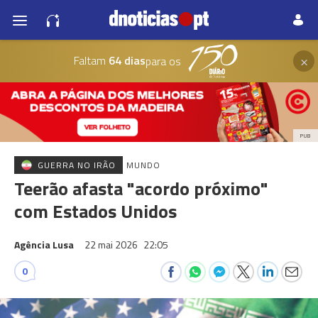
×
Faltam
64 dias
para os
PUB
GUERRA NO IRÃO
MUNDO
Teerão afasta "acordo próximo"
com Estados Unidos
Agência Lusa
22 mai 2026
22:05
0