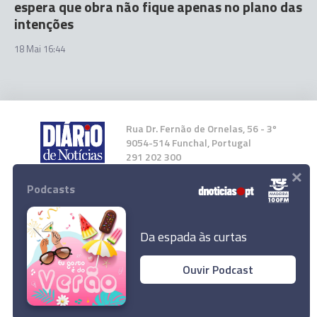
espera que obra não fique apenas no plano das
intenções
18 Mai 16:44
Rua Dr. Fernão de Ornelas, 56 - 3º
9054-514 Funchal, Portugal
291 202 300
×
Podcasts
Instale a nossa App
Da espada às curtas
Ouvir Podcast
© 2026 Empresa Diário de Notícias, Lda.
Todos os direitos reservados.