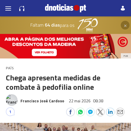
×
Faltam
64 dias
para os
PUB
PAÍS
Chega apresenta medidas de
combate à pedofilia online
Francisco José Cardoso
22 mai 2026
08:38
1