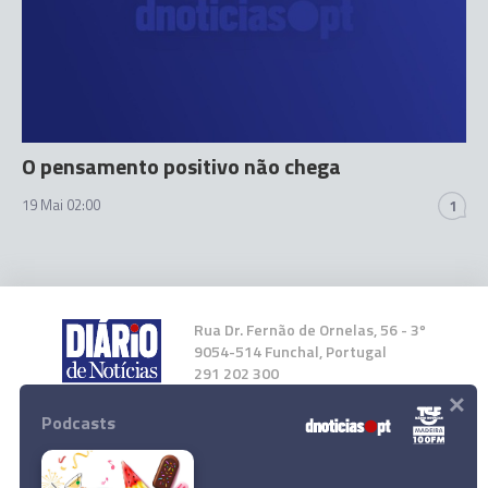
O pensamento positivo não chega
19 Mai 02:00
1
Rua Dr. Fernão de Ornelas, 56 - 3º
9054-514 Funchal, Portugal
291 202 300
×
Podcasts
Instale a nossa App