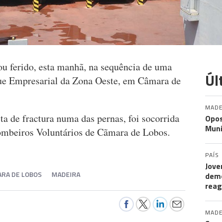
ou ferido, esta manhã, na sequência de uma
Úl
ue Empresarial da Zona Oeste, em Câmara de
MADE
ta de fractura numa das pernas, foi socorrida
Opos
Muni
Bombeiros Voluntários de Cãmara de Lobos.
PAÍS
Jove
ARA DE LOBOS
MADEIRA
demo
rea
MADE