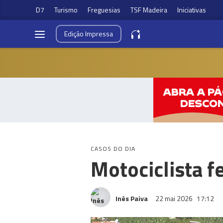
D7
Turismo
Freguesias
TSF Madeira
Iniciativas
Edição
Impressa
CASOS DO DIA
Motociclista 
Inês Paiva
22 mai 2026
17:12