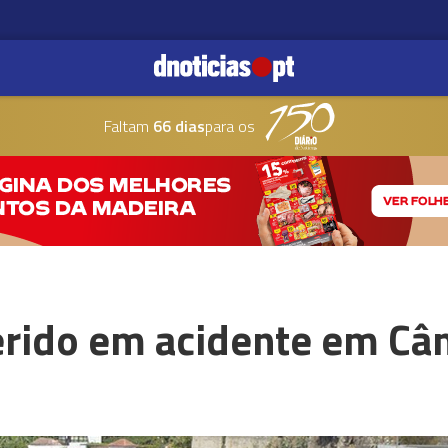
Faltam
66 dias
para os
ferido em acidente em C