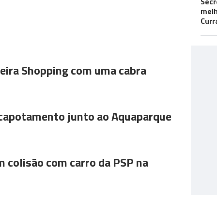
Secr
melh
Curr
ira Shopping com uma cabra
 capotamento junto ao Aquaparque
m colisão com carro da PSP na