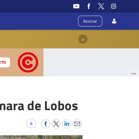
Assinar
×
PUB
âmara de Lobos
0