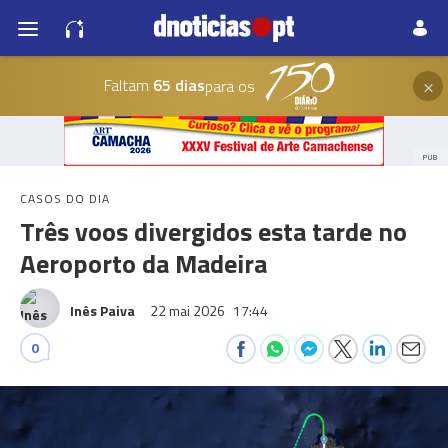
×
Faltam
65 dias
para os
PUB
CASOS DO DIA
Três voos divergidos esta tarde no
Aeroporto da Madeira
Inês Paiva
22 mai 2026
17:44
0