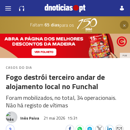
×
Faltam
65 dias
para os
PUB
CASOS DO DIA
Fogo destrói terceiro andar de
alojamento local no Funchal
Foram mobilizados, no total, 34 operacionais.
Não há registo de vítimas
Inês Paiva
21 mai 2026
15:31
9