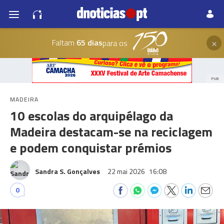
×
Faltam
65 dias
para os
PUB
MADEIRA
10 escolas do arquipélago da
Madeira destacam-se na reciclagem
e podem conquistar prémios
Sandra S. Gonçalves
22 mai 2026
16:08
0