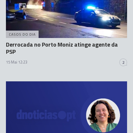
CASOS DO DIA
Derrocada no Porto Moniz atinge agente da
PSP
15 Mai 12:23
2