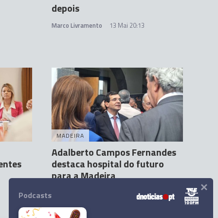
depois
Marco Livramento
13 Mai 20:13
MADEIRA
Adalberto Campos Fernandes
entes
destaca hospital do futuro
para a Madeira
×
Orlando Drumond
15 Mai 10:03
Podcasts