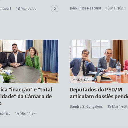
João Filipe Pestana
19 Mai 16:51
encourt
18 Mai 02:00
2
A
MADEIRA
tica "inacção" e "total
Deputados do PSD/M
cidade" da Câmara de
articulam dossiês pend
o
Sandra S. Gonçalves
18 Mai 14:54
acifico
14 Mai 14:37