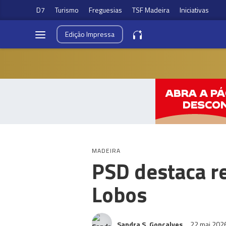
D7
Turismo
Freguesias
TSF Madeira
Iniciativas
Edição
Impressa
MADEIRA
PSD destaca re
Lobos
Sandra S. Gonçalves
22 mai 202