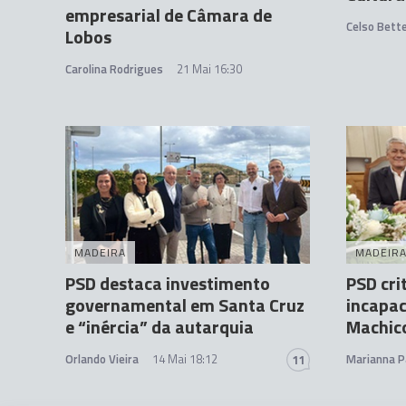
empresarial de Câmara de
Celso Bett
Lobos
Carolina Rodrigues
21 Mai 16:30
MADEIRA
MADEIR
PSD destaca investimento
PSD cri
governamental em Santa Cruz
incapa
e “inércia” da autarquia
Machic
Orlando Vieira
14 Mai 18:12
Marianna P
11