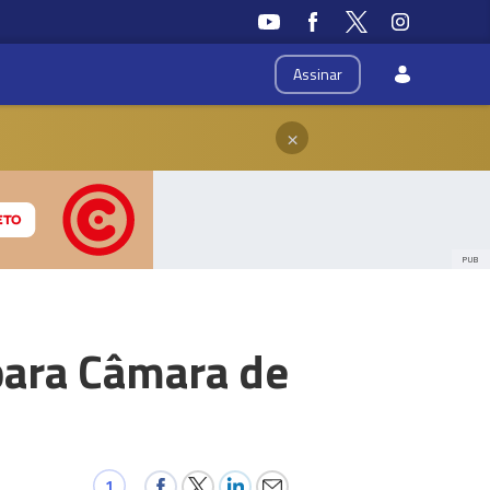
Assinar
×
PUB
 para Câmara de
1