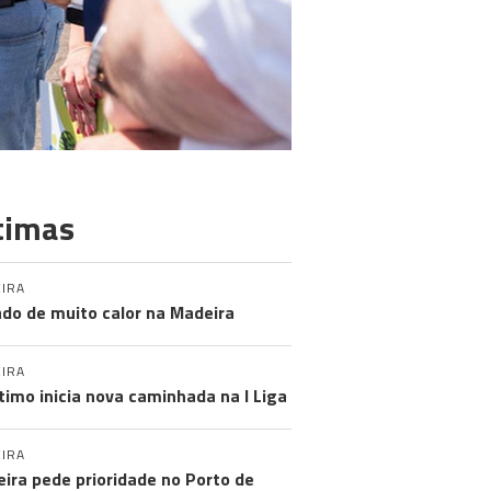
timas
IRA
do de muito calor na Madeira
IRA
timo inicia nova caminhada na I Liga
IRA
ira pede prioridade no Porto de