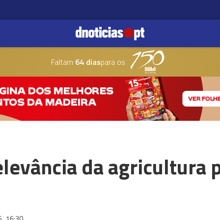
Faltam
64 dias
para os
levância da agricultura
6
16:30