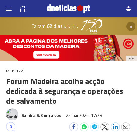
×
Faltam
62 dias
para os
PUB
MADEIRA
Forum Madeira acolhe acção
dedicada à segurança e operações
de salvamento
Sandra S. Gonçalves
22 mai 2026
17:28
0