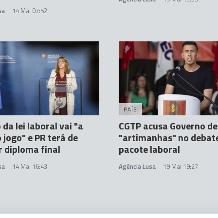
sa
14 Mai 07:52
PAÍS
da lei laboral vai "a
CGTP acusa Governo de
 jogo" e PR terá de
"artimanhas" no debat
r diploma final
pacote laboral
sa
14 Mai 16:43
Agência Lusa
19 Mai 19:27