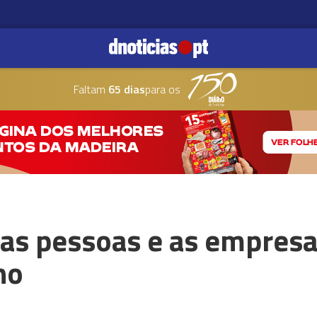
Faltam
65 dias
para os
 as pessoas e as empresa
no