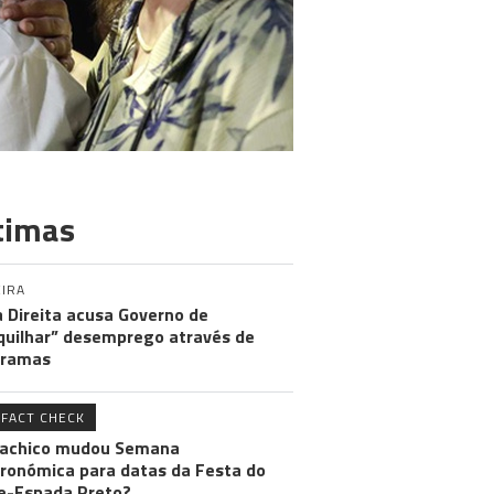
timas
IRA
 Direita acusa Governo de
uilhar” desemprego através de
gramas
FACT CHECK
achico mudou Semana
ronómica para datas da Festa do
e-Espada Preto?