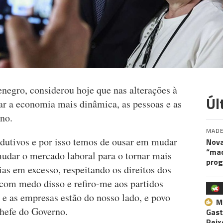
negro, considerou hoje que nas alterações à
Úl
ar a economia mais dinâmica, as pessoas e as
no.
MADE
dutivos e por isso temos de ousar em mudar
Nova
“maq
udar o mercado laboral para o tornar mais
pro
as em excesso, respeitando os direitos dos
 com medo disso e refiro-me aos partidos
o e as empresas estão do nosso lado, e povo
M
chefe do Governo.
Gast
Peix