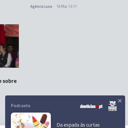
Agência Lusa
16 Mai 13:17
e sobre
×
Podcasts
Da espada às curtas