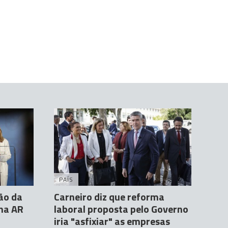
PAÍS
são da
Carneiro diz que reforma
 na AR
laboral proposta pelo Governo
iria "asfixiar" as empresas