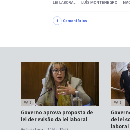
LEI LABORAL
LUÍS MONTENEGRO
NAC
1
Comentários
PAÍS
PAÍS
Governo aprova proposta de
Governo
lei de revisão da lei laboral
de lei s
laboral
Agência Lusa
14 Mai 15:42