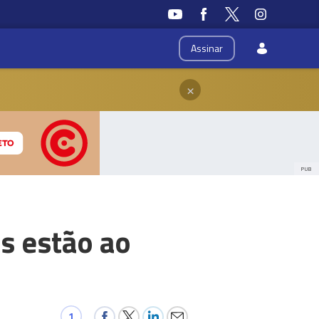
Assinar
×
PUB
s estão ao
1