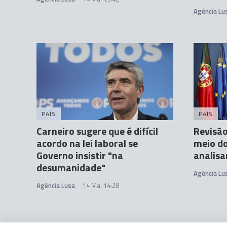
Agência Lu
PAÍS
PAÍS
Carneiro sugere que é difícil
Revisão 
acordo na lei laboral se
meio do
Governo insistir "na
analisa
desumanidade"
Agência Lu
Agência Lusa
14 Mai 14:28