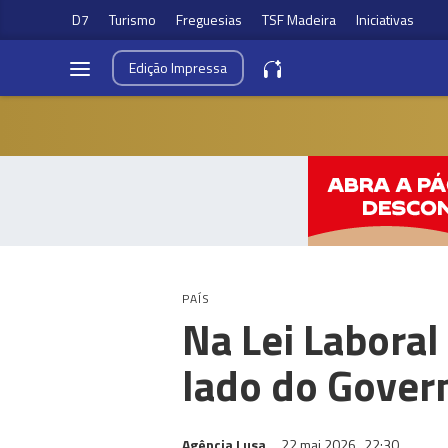
D7
Turismo
Freguesias
TSF Madeira
Iniciativas
Edição
Impressa
PAÍS
Na Lei Laboral
lado do Gover
Agência Lusa
22 mai 2026
22:30