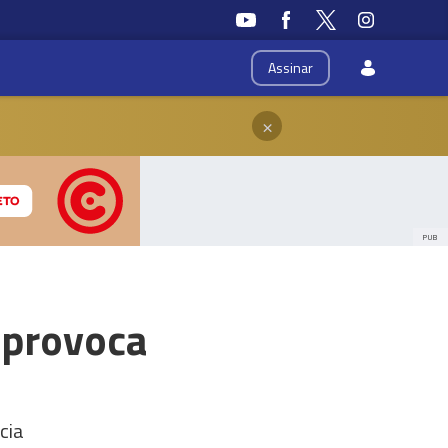
Assinar
×
PUB
 provoca
cia