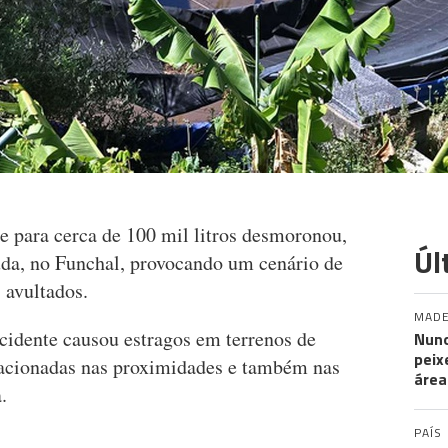
 para cerca de 100 mil litros desmoronou,
Úl
da, no Funchal, provocando um cenário de
 avultados.
MADE
ncidente causou estragos em terrenos de
Nuno
peix
tacionadas nas proximidades e também nas
área
.
PAÍS