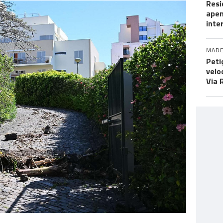
Resi
apen
inte
MADE
Peti
velo
Via 