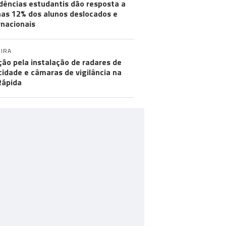
dências estudantis dão resposta a
as 12% dos alunos deslocados e
rnacionais
IRA
ção pela instalação de radares de
cidade e câmaras de vigilância na
Rápida