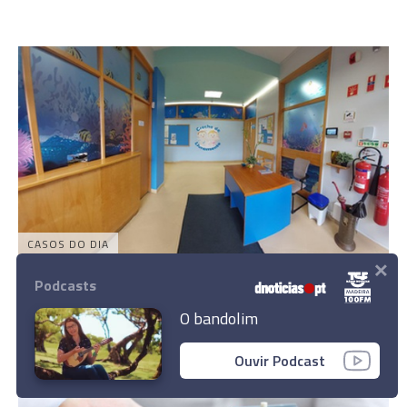
CASOS DO DIA
×
Alegada virose ou intoxicação alimentar
Podcasts
afecta bebés no Infantário do Livramento
O bandolim
14 Mai 15:45
Ouvir Podcast