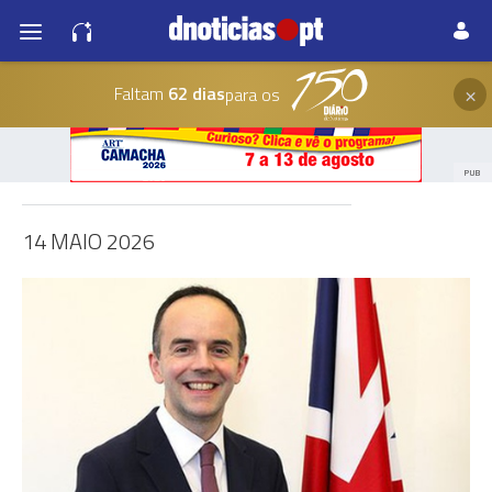
×
Faltam
62 dias
para os
PUB
14 MAIO 2026