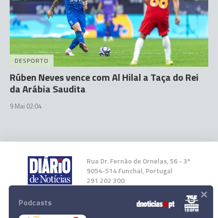
DESPORTO
Rúben Neves vence com Al Hilal a Taça do Rei
da Arábia Saudita
9 Mai 02:04
Rua Dr. Fernão de Ornelas, 56 - 3º
9054-514 Funchal, Portugal
291 202 300
×
Podcasts
Instale a nossa App