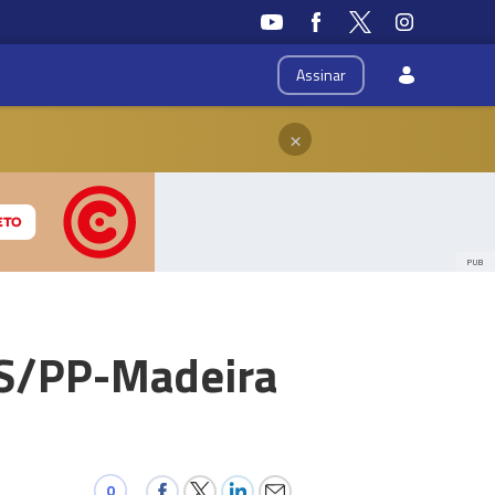
Assinar
×
PUB
DS/PP-Madeira
0