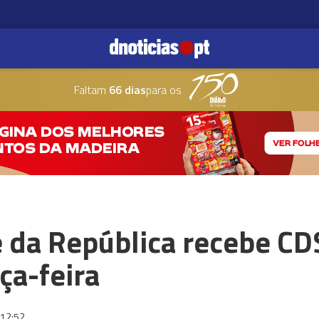
Faltam
66 dias
para os
 da República recebe C
ça-feira
12:52