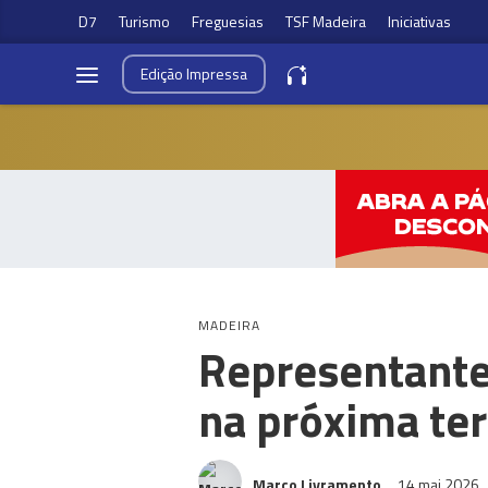
D7
Turismo
Freguesias
TSF Madeira
Iniciativas
Edição
Impressa
MADEIRA
Representante
na próxima ter
Marco Livramento
14 mai 2026