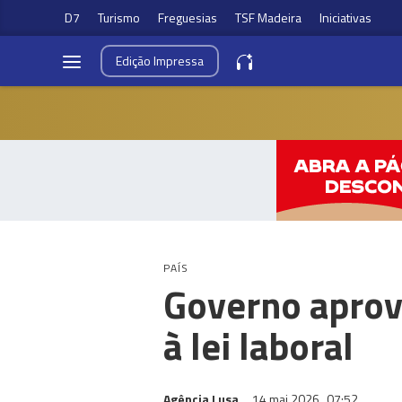
D7
Turismo
Freguesias
TSF Madeira
Iniciativas
Edição
Impressa
PAÍS
Governo aprova
à lei laboral
Agência Lusa
14 mai 2026
07:52