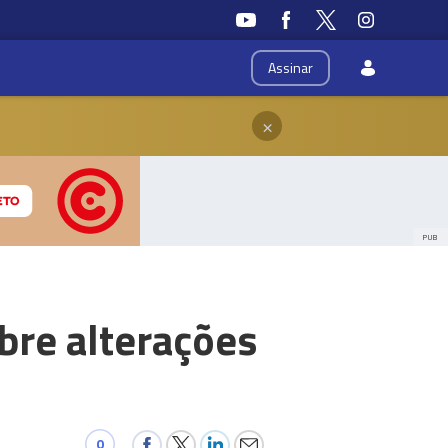
Assinar
×
PUB
bre alterações
0