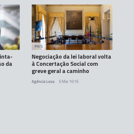
PAÍS
inta-
Negociação da lei laboral volta
ão da
à Concertação Social com
greve geral a caminho
Agência Lusa
6 Mai 10:16