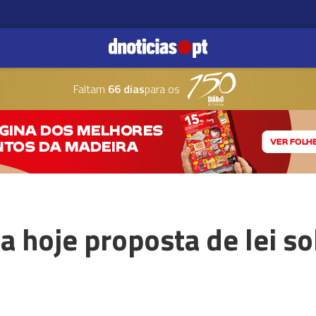
Faltam
66 dias
para os
 hoje proposta de lei so