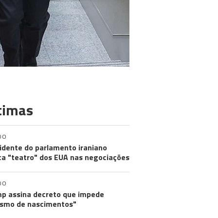
timas
DO
idente do parlamento iraniano
ica "teatro" dos EUA nas negociações
DO
p assina decreto que impede
ismo de nascimentos"