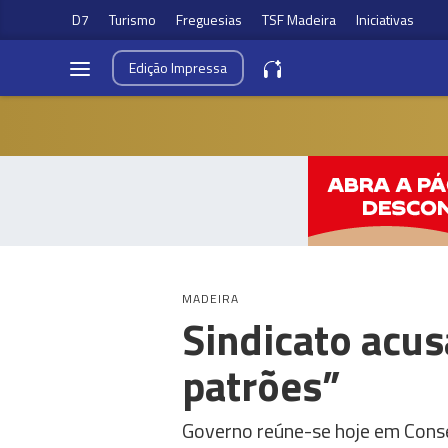
D7
Turismo
Freguesias
TSF Madeira
Iniciativas
Edição
Impressa
MADEIRA
Sindicato acu
patrões”
Governo reúne-se hoje em Consel