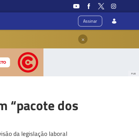
Assinar
×
PUB
om “pacote dos
isão da legislação laboral