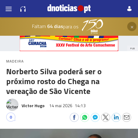
×
Faltam
64 dias
para os
PUB
MADEIRA
Norberto Silva poderá ser o
próximo rosto do Chega na
vereação de São Vicente
Victor Hugo
14 mai 2026
14:13
0