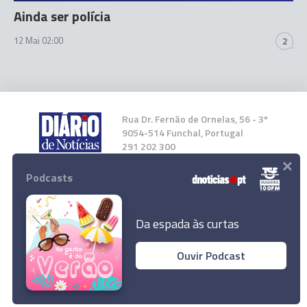
Ainda ser polícia
12 Mai 02:00
2
Rua Dr. Fernão de Ornelas, 56 - 3º
9054-514 Funchal, Portugal
291 202 300
×
Podcasts
Instale a nossa App
Da espada às curtas
Ouvir Podcast
© 2026 Empresa Diário de Notícias, Lda.
Todos os direitos reservados.