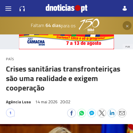
×
Faltam
64 dias
para os
PUB
PAÍS
Crises sanitárias transfronteiriças
são uma realidade e exigem
cooperação
Agência Lusa
14 mai 2026
20:02
1